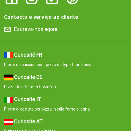
Pizzastein für den Holzofen
Curiosite PT
Pedra de cozedura para pizzas em forno a lenha
Curiosite ES
Piedra para cocinar pizzas estilo horno de leña
© 2008-2026 Curiosite. Presentes originais e gadgets. Curiosite é
uma produção da Milimetrado Diseño y Producción Multimedia
S.L.. Inscrita na Conservatória do Registo Comercial de Madrid no
dia 07 de setembro de 2006. Volume: 23.137. Livro: 0 Fólio: 10
Secção: 8 Folha: M-414659 CIF: B84800341 C/ Corredera Alta de
San Pablo 28 Madrid