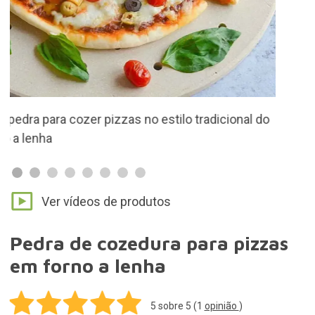
5
sobre 5 (
1
opinião
)
O segredo está na massa? O segredo está nesta
pedra de cozer pizzas! Com ela, obterá pizzas
estaladiças ao estilo do forno a lenha.
39,90€
Entregas grátis para encomendas acima de
50,00€. as restantes encomendas 3,95€
Produto descontinuado
30 dias para devoluções
Ideias para presentes