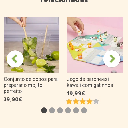
Porque é que gostamos dele?
Prepare uma pizza em casa como num forno a
lenha tradicional.
Cozedura rápida, em 5 minutos terá uma pizza
deliciosa pronta.
Funciona com pizzas caseiras e congeladas,
pode prepará-las no forno ou no grelhador.
É uma óptima ideia de presente para...
Vídeos
Descrição do produto