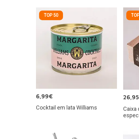
TOP 50
TOP
6,99€
26,9
Cocktail em lata Williams
Caixa 
espec