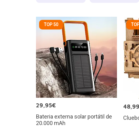
TOP 50
TOP
29,95€
48,9
Bateria externa solar portátil de
Cluebo
20.000 mAh