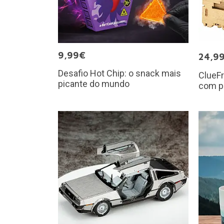
9,99€
24,9
Desafio Hot Chip: o snack mais
ClueFr
picante do mundo
com p