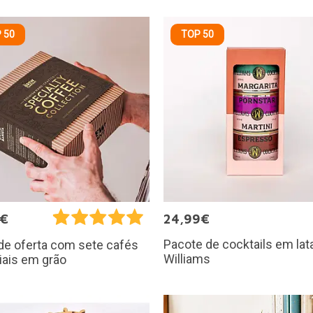
 50
TOP 50
5€
24,99€
Pacote de cocktails em lat
de oferta com sete cafés
Williams
iais em grão